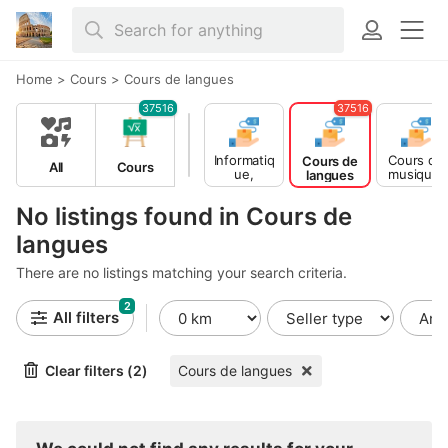
Home
>
Cours
>
Cours de langues
37516
37516
Informatiq
Cours de
Cours de
All
Cours
ue,
musique,
langues
Multimédia
danse et
théâtre
No listings found in Cours de
langues
There are no listings matching your search criteria.
2
All filters
Clear filters (2)
Cours de langues