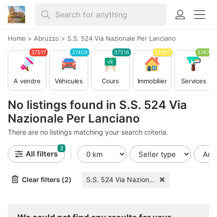
Home
>
Abruzzo
>
S.S. 524 Via Nazionale Per Lanciano
37517
37409
37516
37603
37479
A vendre
Véhicules
Cours
Immobilier
Services
No listings found in S.S. 524 Via
Nazionale Per Lanciano
There are no listings matching your search criteria.
2
All filters
Clear filters (2)
S.S. 524 Via Nazionale Per Lanciano