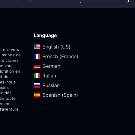
Language
English (US)‎
relle vers
un monde de
French (France)‎
ors cachés
German‎
ue vous
loration en
Italian‎
et des
sez-nous
Russian‎
uides
nitiés.
Spanish (Spain)‎
 en toute
sement
l'aventure