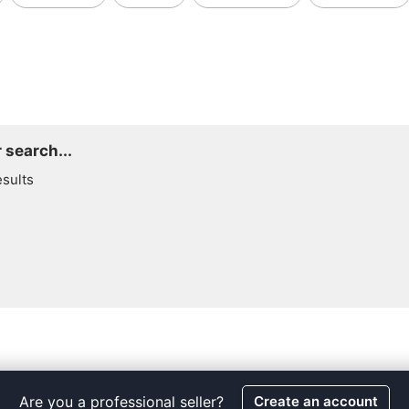
 search...
esults
Are you a professional seller?
Create an account