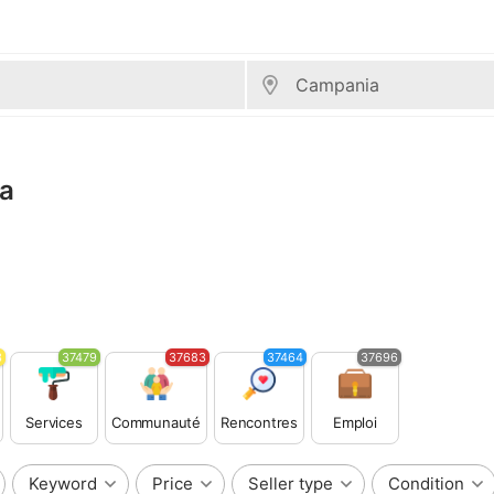
ia
3
37479
37683
37464
37696
Services
Communauté
Rencontres
Emploi
Keyword
Price
Seller type
Condition