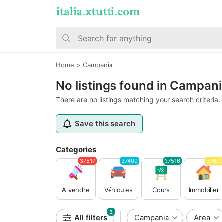
Home
>
Campania
No listings found in Campan
There are no listings matching your search criteria.
Save this search
Categories
37517
37409
37516
3760
A vendre
Véhicules
Cours
Immobilier
2
All filters
Campania
Area