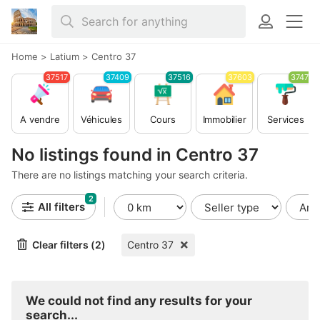
Home
>
Latium
>
Centro 37
37517
37409
37516
37603
37479
A vendre
Véhicules
Cours
Immobilier
Services
No listings found in Centro 37
There are no listings matching your search criteria.
2
All filters
Clear filters (2)
Centro 37
We could not find any results for your
search...