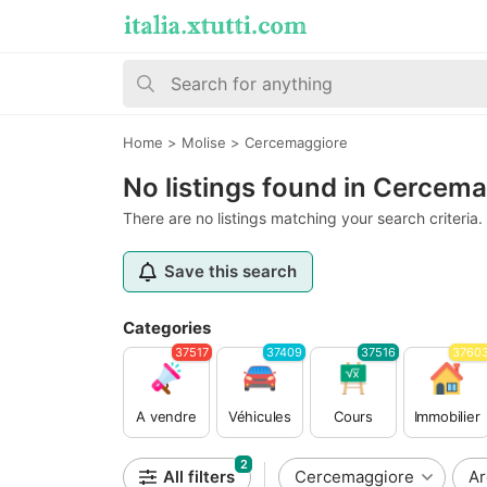
Home
>
Molise
>
Cercemaggiore
No listings found in Cercem
There are no listings matching your search criteria.
Save this search
Categories
37517
37409
37516
3760
A vendre
Véhicules
Cours
Immobilier
2
All filters
Cercemaggiore
Ar