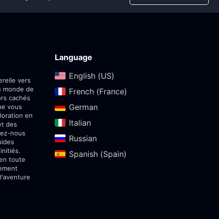
Language
English (US)‎
relle vers
un monde de
French (France)‎
ors cachés
German‎
ue vous
loration en
Italian‎
et des
sez-nous
Russian‎
uides
nitiés.
Spanish (Spain)‎
 en toute
sement
l'aventure