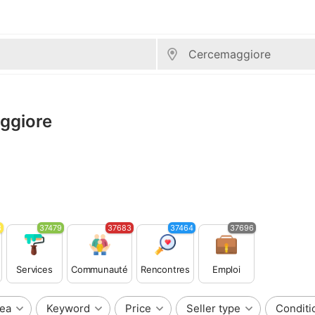
aggiore
3
37479
37683
37464
37696
Services
Communauté
Rencontres
Emploi
ea
Keyword
Price
Seller type
Conditi