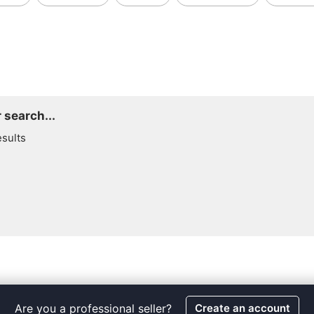
 search...
esults
Are you a professional seller?
Create an account