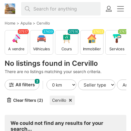
Home
>
Apulia
>
Cervillo
37517
37409
37516
37603
37479
A vendre
Véhicules
Cours
Immobilier
Services
No listings found in Cervillo
There are no listings matching your search criteria.
2
All filters
Clear filters (2)
Cervillo
We could not find any results for your
search...