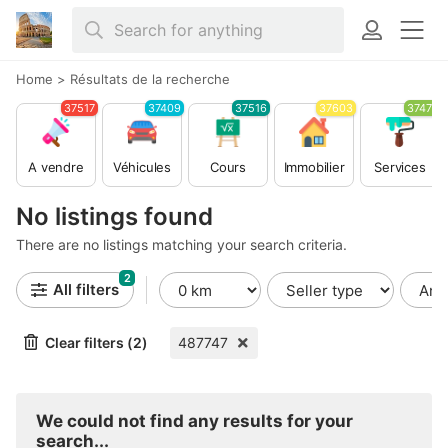
Home
>
Résultats de la recherche
37517
37409
37516
37603
37479
A vendre
Véhicules
Cours
Immobilier
Services
No listings found
There are no listings matching your search criteria.
2
All filters
Clear filters (2)
487747
We could not find any results for your
search...