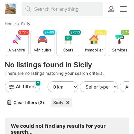
Home
>
Sicily
37517
37409
37516
37603
37479
A vendre
Véhicules
Cours
Immobilier
Services
No listings found in Sicily
There are no listings matching your search criteria.
2
All filters
Clear filters (2)
Sicily
We could not find any results for your
search...