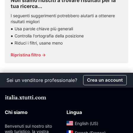
Non siamo riusciti a trovare risultati per la
tua ricerca...
I seguenti suggerimenti potrebbero aiutarti a ottenere
risultati migliori
Usa parole chiave più generali
Controlla l'ortografia della posizione
Riduci i filtri, usane meno
Ripristina filtro →
Sei un venditore professionale?
Crea un account
Chi siamo
Lingua
English (US)‎
Benvenuti sul nostro sito
web turistico, la vostra
French (France)‎