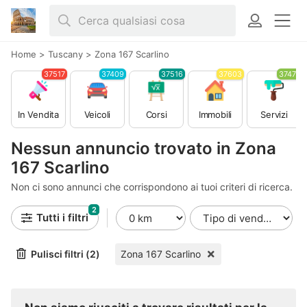
Home
>
Tuscany
>
Zona 167 Scarlino
37517
37409
37516
37603
37479
In Vendita
Veicoli
Corsi
Immobili
Servizi
Nessun annuncio trovato in Zona
167 Scarlino
Non ci sono annunci che corrispondono ai tuoi criteri di ricerca.
2
Tutti i filtri
Pulisci filtri (2)
Zona 167 Scarlino