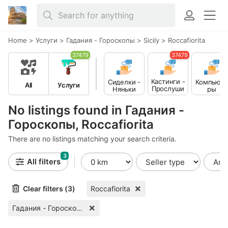
Home
>
Услуги
>
Гадания - Гороскопы
>
Sicily
>
Roccafiorita
37479
37479
Кастинги -
Сиделки -
Компьюте
All
Услуги
Прослуши
Няньки
ры
вания
No listings found in Гадания -
Гороскопы, Roccafiorita
There are no listings matching your search criteria.
3
All filters
Clear filters (3)
Roccafiorita
Гадания - Гороскопы