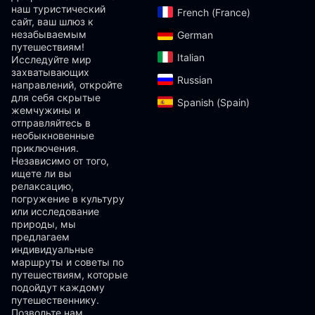
наш туристический
French (France)‎
сайт, ваш шлюз к
незабываемым
German‎
путешествиям!
Italian‎
Исследуйте мир
захватывающих
Russian‎
направлений, откройте
для себя скрытые
Spanish (Spain)‎
жемчужины и
отправляйтесь в
необыкновенные
приключения.
Независимо от того,
ищете ли вы
релаксацию,
погружение в культуру
или исследование
природы, мы
предлагаем
индивидуальные
маршруты и советы по
путешествиям, которые
подойдут каждому
путешественнику.
Позвольте нам