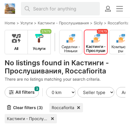
Home
>
Услуги
>
Кастинги - Прослушивания
>
Sicily
>
Roccafiorita
37479
37479
Кастинги -
Сиделки -
Компьюте
All
Услуги
Прослуши
Няньки
ры
вания
No listings found in Кастинги -
Прослушивания, Roccafiorita
There are no listings matching your search criteria.
3
All filters
Clear filters (3)
Roccafiorita
Кастинги - Прослушивания