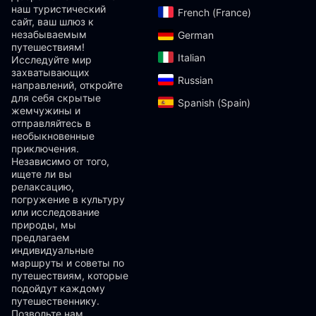
наш туристический
French (France)‎
сайт, ваш шлюз к
незабываемым
German‎
путешествиям!
Italian‎
Исследуйте мир
захватывающих
Russian‎
направлений, откройте
для себя скрытые
Spanish (Spain)‎
жемчужины и
отправляйтесь в
необыкновенные
приключения.
Независимо от того,
ищете ли вы
релаксацию,
погружение в культуру
или исследование
природы, мы
предлагаем
индивидуальные
маршруты и советы по
путешествиям, которые
подойдут каждому
путешественнику.
Позвольте нам