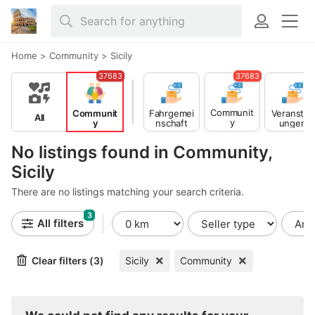
Home
>
Community
>
Sicily
37683
37683
Communit
Communit
Fahrgemei
Veranstalt
All
y
y
nschaft
ungen
Veranstalt
ungen
No listings found in Community,
Sicily
There are no listings matching your search criteria.
3
All filters
Clear filters (3)
Sicily
Community