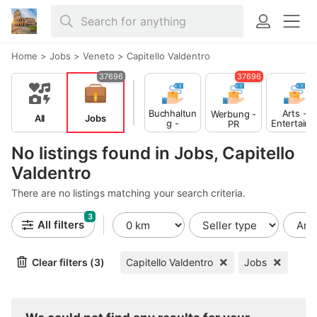
Home
>
Jobs
>
Veneto
>
Capitello Valdentro
37696
37696
Buchhaltun
Arts -
Werbung -
All
Jobs
g -
Entertain
PR
Finance
ent -
Publishing
No listings found in Jobs, Capitello
Valdentro
There are no listings matching your search criteria.
3
All filters
Clear filters (3)
Capitello Valdentro
Jobs