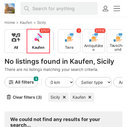
Home
>
Kaufen
>
Sicily
37517
1
37516
Tauschen
Antiquitäte
All
Kaufen
Tiere
und
n
Verschen
en
No listings found in Kaufen, Sicily
There are no listings matching your search criteria.
3
All filters
Clear filters (3)
Sicily
Kaufen
We could not find any results for your
search...