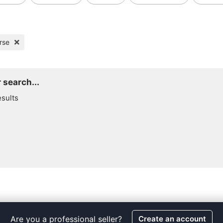
rse
 search...
esults
Are you a professional seller?
Create an account