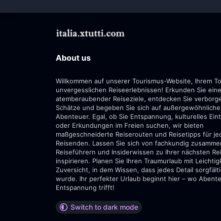
About us
Willkommen auf unserer Tourismus-Website, Ihrem To
unvergesslichen Reiseerlebnissen! Erkunden Sie eine
atemberaubender Reiseziele, entdecken Sie verborg
Schätze und begeben Sie sich auf außergewöhnliche
Abenteuer. Egal, ob Sie Entspannung, kulturelles Ei
oder Erkundungen im Freien suchen, wir bieten
maßgeschneiderte Reiserouten und Reisetipps für je
Reisenden. Lassen Sie sich von fachkundig zusamme
Reiseführern und Insiderwissen zu Ihrer nächsten Re
inspirieren. Planen Sie Ihren Traumurlaub mit Leichtig
Zuversicht, in dem Wissen, dass jedes Detail sorgfält
wurde. Ihr perfekter Urlaub beginnt hier – wo Abent
Entspannung trifft!
Switch to dark mode