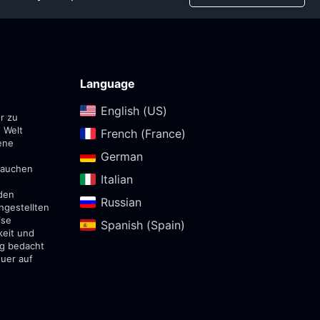
Language
English (US)‎
r zu
 Welt
French (France)‎
ene
German‎
ntauchen
Italian‎
den
Russian‎
ngestellten
ise
Spanish (Spain)‎
keit und
ig bedacht
euer auf