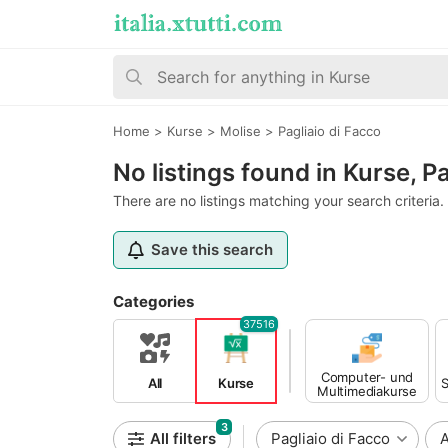
Home
>
Kurse
>
Molise
>
Pagliaio di Facco
No listings found in Kurse, P
There are no listings matching your search criteria.
Save this search
Categories
37516
Computer- und
All
Kurse
S
Multimediakurse
3
All filters
Pagliaio di Facco