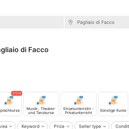
agliaio di Facco
37516
Musik-, Theater-
Einzelunterricht -
prachkurse
Sonstige Kurse
und Tanzkurse
Privatunterricht
Area
Keyword
Price
Seller type
Condit