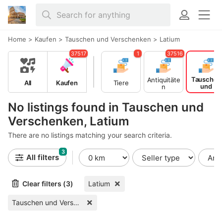
Home
>
Kaufen
>
Tauschen und Verschenken
>
Latium
37517
1
37516
Tauschen
Antiquitäte
All
Kaufen
Tiere
und
n
Verschen
en
No listings found in Tauschen und
Verschenken, Latium
There are no listings matching your search criteria.
3
All filters
Clear filters (3)
Latium
Tauschen und Verschenken