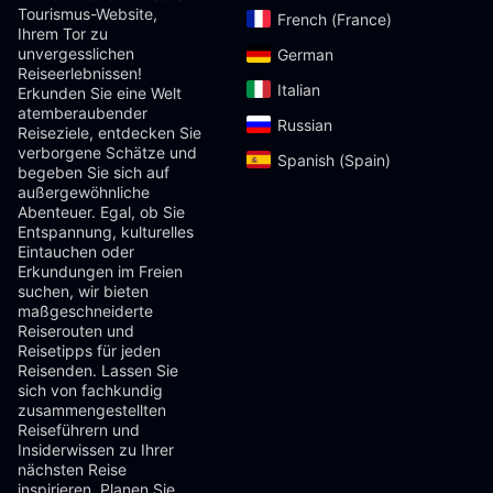
Tourismus-Website,
French (France)‎
Ihrem Tor zu
unvergesslichen
German‎
Reiseerlebnissen!
Italian‎
Erkunden Sie eine Welt
atemberaubender
Russian‎
Reiseziele, entdecken Sie
verborgene Schätze und
Spanish (Spain)‎
begeben Sie sich auf
außergewöhnliche
Abenteuer. Egal, ob Sie
Entspannung, kulturelles
Eintauchen oder
Erkundungen im Freien
suchen, wir bieten
maßgeschneiderte
Reiserouten und
Reisetipps für jeden
Reisenden. Lassen Sie
sich von fachkundig
zusammengestellten
Reiseführern und
Insiderwissen zu Ihrer
nächsten Reise
inspirieren. Planen Sie