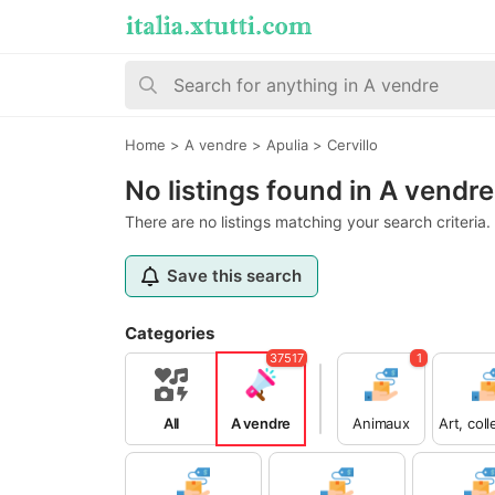
Home
>
A vendre
>
Apulia
>
Cervillo
No listings found in A vendre,
There are no listings matching your search criteria.
Save this search
Categories
37517
1
All
A vendre
Animaux
Art, col