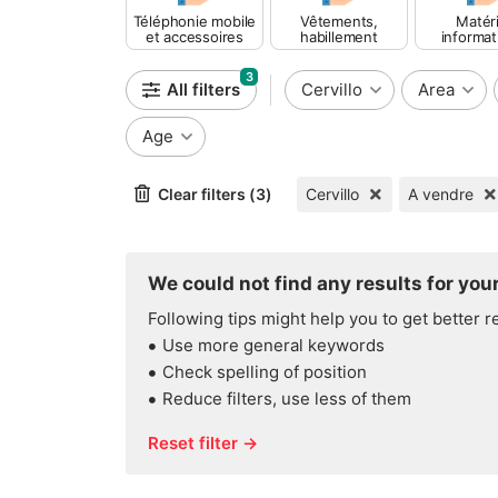
Téléphonie mobile
Vêtements,
Matéri
et accessoires
habillement
informat
3
All filters
Cervillo
Area
Age
Clear filters (3)
Cervillo
A vendre
We could not find any results for your
Following tips might help you to get better r
Use more general keywords
Check spelling of position
Reduce filters, use less of them
Reset filter →