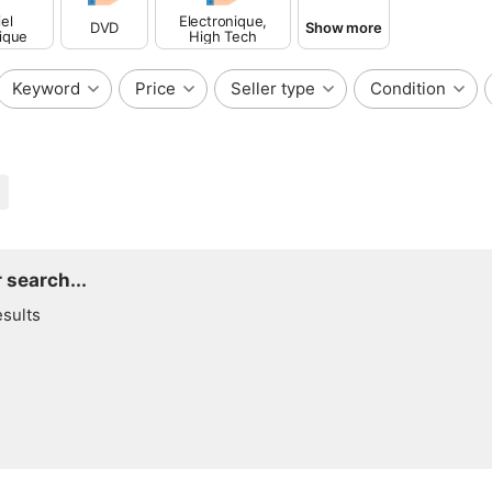
el
Electronique,
DVD
Show more
ique
High Tech
Keyword
Price
Seller type
Condition
 search...
esults