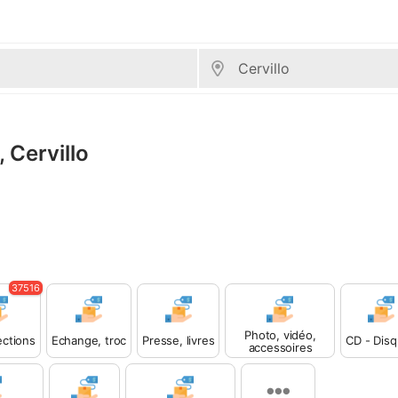
 Cervillo
37516
Photo, vidéo,
lections
Echange, troc
Presse, livres
CD - Dis
accessoires