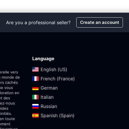
Are you a professional seller?
Create an account
Language
English (US)‎
relle vers
un monde de
French (France)‎
ors cachés
German‎
ue vous
loration en
Italian‎
et des
sez-nous
Russian‎
uides
nitiés.
Spanish (Spain)‎
 en toute
sement