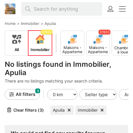
Home
>
Immobilier
>
Apulia
37603
37603
Maisons -
Maisons -
Chambres
All
Immobilier
Apparteme
Apparteme
à louer
nts à
nts à louer
vendre
No listings found in Immobilier,
Apulia
There are no listings matching your search criteria.
3
All filters
Clear filters (3)
Apulia
Immobilier