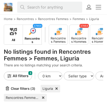
Home
>
Rencontres
>
Rencontres Femmes > Femmes
>
Liguria
37464
37464
Rencontre
Rencontre
Rencontre
Rencontre
All
s Femmes
s Hommes
s Homme
s
> Hommes
> Femmes
> Homme
No listings found in Rencontres
Femmes > Femmes, Liguria
There are no listings matching your search criteria.
3
All filters
Clear filters (3)
Liguria
Rencontres Femmes > Femmes