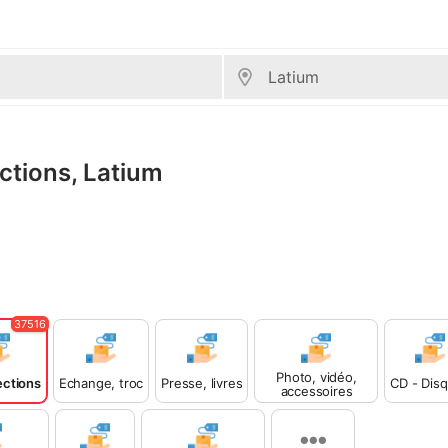
ections, Latium
37516
Photo, vidéo,
lections
Echange, troc
Presse, livres
CD - Dis
accessoires