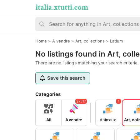
Home
>
A vendre
>
Art, collections
>
Latium
No listings found in Art, coll
There are no listings matching your search criteria.
Save this search
Categories
37517
1
All
A vendre
Animaux
Art, col