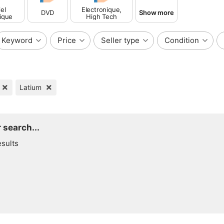
el
Electronique,
DVD
Show more
ique
High Tech
Keyword
Price
Seller type
Condition
Latium
 search...
esults