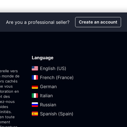
Are you a professional seller?
Create an account
Language
English (US)‎
relle vers
un monde de
French (France)‎
ors cachés
German‎
ue vous
loration en
Italian‎
et des
sez-nous
Russian‎
uides
nitiés.
Spanish (Spain)‎
 en toute
sement