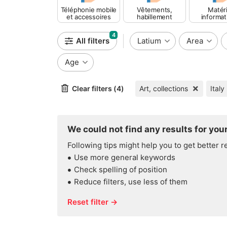
Téléphonie mobile
Vêtements,
Matéri
et accessoires
habillement
informat
4
All filters
Latium
Area
Age
Clear filters (4)
Art, collections
Italy
We could not find any results for your
Following tips might help you to get better r
Use more general keywords
Check spelling of position
Reduce filters, use less of them
Reset filter →