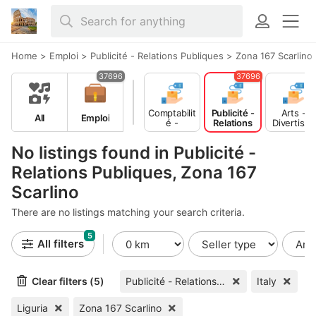
Home
>
Emploi
>
Publicité - Relations Publiques
>
Zona 167 Scarlino
37696
37696
Comptabilit
Publicité -
Arts -
All
Emploi
é -
Relations
Divertisse
Finance
Publiques
ment -
Publicité
No listings found in Publicité -
Relations Publiques, Zona 167
Scarlino
There are no listings matching your search criteria.
5
All filters
Clear filters (5)
Publicité - Relations Publiques
Italy
Liguria
Zona 167 Scarlino