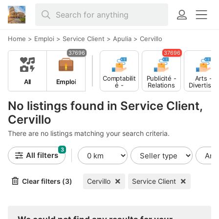
Home
>
Emploi
>
Service Client
>
Apulia
>
Cervillo
37696
37696
Comptabilit
Publicité -
Arts -
All
Emploi
é -
Relations
Divertisse
Finance
Publiques
ment -
Publicité
No listings found in Service Client,
Cervillo
There are no listings matching your search criteria.
3
All filters
Clear filters (3)
Cervillo
Service Client