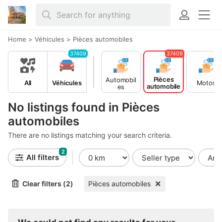
Home
>
Véhicules
>
Pièces automobiles
37409
37409
Pièces
Automobil
All
Véhicules
Motos
automobile
es
s
No listings found in Pièces
automobiles
There are no listings matching your search criteria.
2
All filters
Clear filters (2)
Pièces automobiles