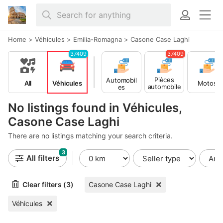
Home
>
Véhicules
>
Emilia-Romagna
>
Casone Case Laghi
37409
37409
Pièces
Automobil
All
Véhicules
Motos
automobile
es
s
No listings found in Véhicules,
Casone Case Laghi
There are no listings matching your search criteria.
3
All filters
Clear filters (3)
Casone Case Laghi
Véhicules