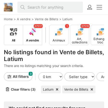
Home
>
A vendre
>
Vente de Billets
>
Latium
37517
1
37516
Art,
Echange,
All
A vendre
Animaux
collections
troc
No listings found in Vente de Billets,
Latium
There are no listings matching your search criteria.
3
All filters
Clear filters (3)
Latium
Vente de Billets