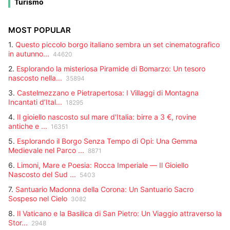
maschere, colori e tradizioni secolari che ogni anno richiama visitatori
Turismo
posizione, prezzo e caratteristiche principali. Ideale per chi cerca una
da ogni angolo del globo.
seconda casa, un investimento o una residenza permanente. Sfogliate
tutte le offerte aggiornate e trovate l'immobile giusto per voi.
MOST POPULAR
1.
Questo piccolo borgo italiano sembra un set cinematografico
in autunno...
44620
2.
Esplorando la misteriosa Piramide di Bomarzo: Un tesoro
nascosto nella...
35894
3.
Castelmezzano e Pietrapertosa: I Villaggi di Montagna
Incantati d’Ital...
18295
4.
Il gioiello nascosto sul mare d'Italia: birre a 3 €, rovine
antiche e ...
16351
5.
Esplorando il Borgo Senza Tempo di Opi: Una Gemma
Medievale nel Parco ...
8871
6.
Limoni, Mare e Poesia: Rocca Imperiale — Il Gioiello
Nascosto del Sud ...
5403
7.
Santuario Madonna della Corona: Un Santuario Sacro
Sospeso nel Cielo
3082
8.
Il Vaticano e la Basilica di San Pietro: Un Viaggio attraverso la
Stor...
2948