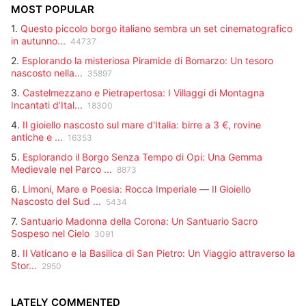
MOST POPULAR
1.
Questo piccolo borgo italiano sembra un set cinematografico
in autunno...
44737
2.
Esplorando la misteriosa Piramide di Bomarzo: Un tesoro
nascosto nella...
35897
3.
Castelmezzano e Pietrapertosa: I Villaggi di Montagna
Incantati d’Ital...
18300
4.
Il gioiello nascosto sul mare d'Italia: birre a 3 €, rovine
antiche e ...
16353
5.
Esplorando il Borgo Senza Tempo di Opi: Una Gemma
Medievale nel Parco ...
8873
6.
Limoni, Mare e Poesia: Rocca Imperiale — Il Gioiello
Nascosto del Sud ...
5434
7.
Santuario Madonna della Corona: Un Santuario Sacro
Sospeso nel Cielo
3091
8.
Il Vaticano e la Basilica di San Pietro: Un Viaggio attraverso la
Stor...
2950
LATELY COMMENTED