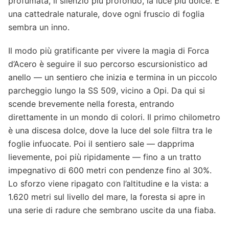
profumata, il silenzio più profondo, la luce più dolce. È
una cattedrale naturale, dove ogni fruscio di foglia
sembra un inno.
Il modo più gratificante per vivere la magia di Forca
d’Acero è seguire il suo percorso escursionistico ad
anello — un sentiero che inizia e termina in un piccolo
parcheggio lungo la SS 509, vicino a Opi. Da qui si
scende brevemente nella foresta, entrando
direttamente in un mondo di colori. Il primo chilometro
è una discesa dolce, dove la luce del sole filtra tra le
foglie infuocate. Poi il sentiero sale — dapprima
lievemente, poi più ripidamente — fino a un tratto
impegnativo di 600 metri con pendenze fino al 30%.
Lo sforzo viene ripagato con l’altitudine e la vista: a
1.620 metri sul livello del mare, la foresta si apre in
una serie di radure che sembrano uscite da una fiaba.