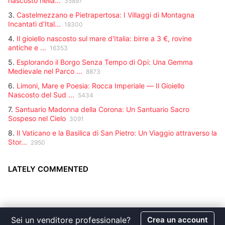
nascosto nella...
35897
3.
Castelmezzano e Pietrapertosa: I Villaggi di Montagna
Incantati d’Ital...
18300
4.
Il gioiello nascosto sul mare d'Italia: birre a 3 €, rovine
antiche e ...
16353
5.
Esplorando il Borgo Senza Tempo di Opi: Una Gemma
Medievale nel Parco ...
8873
6.
Limoni, Mare e Poesia: Rocca Imperiale — Il Gioiello
Nascosto del Sud ...
5434
7.
Santuario Madonna della Corona: Un Santuario Sacro
Sospeso nel Cielo
3091
8.
Il Vaticano e la Basilica di San Pietro: Un Viaggio attraverso la
Stor...
2950
LATELY COMMENTED
Sei un venditore professionale?
Crea un account