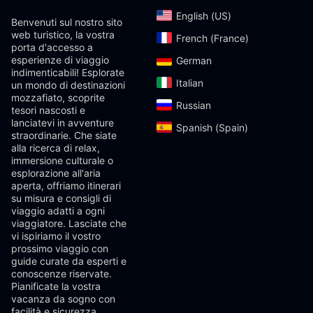
English (US)‎
Benvenuti sul nostro sito
web turistico, la vostra
French (France)‎
porta d'accesso a
esperienze di viaggio
German‎
indimenticabili! Esplorate
Italian‎
un mondo di destinazioni
mozzafiato, scoprite
Russian‎
tesori nascosti e
lanciatevi in ​​avventure
Spanish (Spain)‎
straordinarie. Che siate
alla ricerca di relax,
immersione culturale o
esplorazione all'aria
aperta, offriamo itinerari
su misura e consigli di
viaggio adatti a ogni
viaggiatore. Lasciate che
vi ispiriamo il vostro
prossimo viaggio con
guide curate da esperti e
conoscenze riservate.
Pianificate la vostra
vacanza da sogno con
facilità e sicurezza,