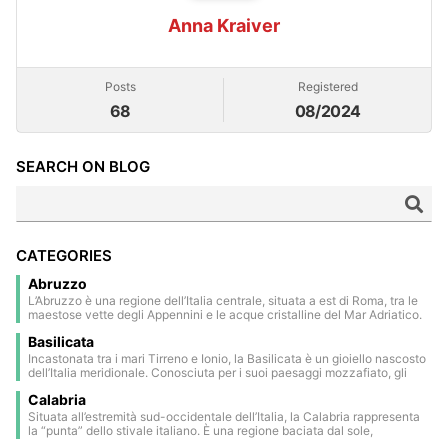
Anna Kraiver
Posts
Registered
68
08/2024
SEARCH ON BLOG
CATEGORIES
Abruzzo
L’Abruzzo è una regione dell’Italia centrale, situata a est di Roma, tra le
maestose vette degli Appennini e le acque cristalline del Mar Adriatico.
Gran parte del suo territorio è occupato da parchi nazionali e riserve
Basilicata
naturali, che ne fanno una delle aree più verdi d’Europa. L’entroterra è
punteggiato da borghi medievali e rinascimentali, arroccati su colline
Incastonata tra i mari Tirreno e Ionio, la Basilicata è un gioiello nascosto
panoramiche e immersi in un’atmosfera senza tempo. Il capoluogo,
dell’Italia meridionale. Conosciuta per i suoi paesaggi mozzafiato, gli
L’Aquila, è una città storica circondata da mura, profondamente segnata
antichi borghi arroccati e la sua ricca storia, offre un connubio unico di
dal terremoto del 2009, ma ancora ricca di fascino e tradizione. Sulla
Calabria
natura e cultura. Tra i luoghi imperdibili ci sono i suggestivi Sassi di
costa, spicca la suggestiva Costa dei Trabocchi, famosa per le sue
Matera (Patrimonio Mondiale dell’UNESCO) e la bellezza incontaminata
Situata all’estremità sud-occidentale dell’Italia, la Calabria rappresenta
calette sabbiose e i caratteristici trabocchi: antiche strutture in legno
delle Dolomiti Lucane. La Basilicata è una terra di autenticità, tradizione
la “punta” dello stivale italiano. È una regione baciata dal sole,
sospese sul mare, un tempo usate per la pesca. L’Abruzzo è una terra
e fascino discreto — perfetta per chi cerca un’Italia lontana dalle rotte
conosciuta per le sue montagne aspre, i pittoreschi borghi antichi e la