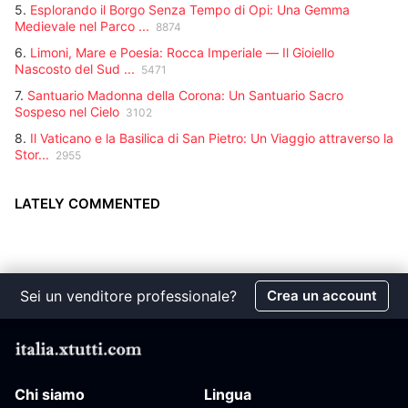
5.
Esplorando il Borgo Senza Tempo di Opi: Una Gemma
Medievale nel Parco ...
8874
6.
Limoni, Mare e Poesia: Rocca Imperiale — Il Gioiello
Nascosto del Sud ...
5471
7.
Santuario Madonna della Corona: Un Santuario Sacro
Sospeso nel Cielo
3102
8.
Il Vaticano e la Basilica di San Pietro: Un Viaggio attraverso la
Stor...
2955
LATELY COMMENTED
Sei un venditore professionale?
Crea un account
Chi siamo
Lingua