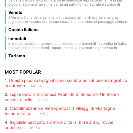
La Valle d'Aosta, incastonata tra le maestose Alpi occidentali, è la più
Il territorio è ricco di storia e cultura: castelli medievali come Castel
piccola regione d'Italia, ma vanta un patrimonio naturale e storico di
Tirolo, simbolo della regione, Castel Roncolo, famoso per i suoi affreschi
straordinaria bellezza. Situata nel cuore delle montagne, al confine con
rinascimentali, e Castel d'Appiano, testimoniano un passato fatto di
Veneto
Francia e Svizzera, questa terra è un vero paradiso per gli amanti della
nobili casate e antiche battaglie.
natura e degli sport invernali. I suoi panorami sono dominati dalle vette
Il Veneto è una delle gemme più preziose del nord-est italiano, una
più imponenti d’Europa: il Monte Bianco, la vetta più alta del continente,
regione che incanta con la sua straordinaria varietà di paesaggi, storia e
il Cervino con la sua forma iconica, il Monte Rosa e il Gran Paradiso,
cultura. Da maestose vette dolomitiche, patrimonio naturale UNESCO,
unico parco nazionale italiano situato interamente in questa regione.
Cucina Italiana
fino alle tranquille acque del mar Adriatico, il Veneto offre un panorama
che spazia dalle montagne innevate ai pittoreschi litorali. Al cuore di
questa terra si trova Venezia, la sua capitale unica al mondo, celebre per
Immobili
i suoi canali romantici, i ponti eleganti e l’architettura che mescola
In questa sezione troverete una selezione di immobili in vendita in Italia,
gotico, rinascimentale e barocco. La città è un vero e proprio museo a
tra cui case indipendenti, appartamenti, ville al mare e proprietà in
cielo aperto, famosa anche per il suo carnevale storico, un tripudio di
campagna. Ogni annuncio contiene informazioni dettagliate: superficie,
maschere, colori e tradizioni secolari che ogni anno richiama visitatori
Turismo
posizione, prezzo e caratteristiche principali. Ideale per chi cerca una
da ogni angolo del globo.
seconda casa, un investimento o una residenza permanente. Sfogliate
tutte le offerte aggiornate e trovate l'immobile giusto per voi.
MOST POPULAR
1.
Questo piccolo borgo italiano sembra un set cinematografico
in autunno...
44864
2.
Esplorando la misteriosa Piramide di Bomarzo: Un tesoro
nascosto nella...
35897
3.
Castelmezzano e Pietrapertosa: I Villaggi di Montagna
Incantati d’Ital...
18302
4.
Il gioiello nascosto sul mare d'Italia: birre a 3 €, rovine
antiche e ...
16354