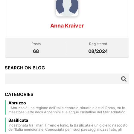
Anna Kraiver
Posts
Registered
68
08/2024
SEARCH ON BLOG
CATEGORIES
Abruzzo
L’Abruzzo è una regione dell’Italia centrale, situata a est di Roma, tra le
maestose vette degli Appennini e le acque cristalline del Mar Adriatico.
Gran parte del suo territorio è occupato da parchi nazionali e riserve
Basilicata
naturali, che ne fanno una delle aree più verdi d’Europa. L’entroterra è
punteggiato da borghi medievali e rinascimentali, arroccati su colline
Incastonata tra i mari Tirreno e Ionio, la Basilicata è un gioiello nascosto
panoramiche e immersi in un’atmosfera senza tempo. Il capoluogo,
dell’Italia meridionale. Conosciuta per i suoi paesaggi mozzafiato, gli
L’Aquila, è una città storica circondata da mura, profondamente segnata
antichi borghi arroccati e la sua ricca storia, offre un connubio unico di