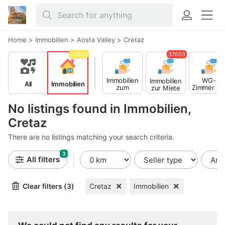
Home
>
Immobilien
>
Aosta Valley
>
Cretaz
37603
37603
Immobilien
WG-
Immobilien
All
Immobilien
zum
Zimmer zu
zur Miete
Verkauf
Miete
No listings found in Immobilien,
Cretaz
There are no listings matching your search criteria.
3
All filters
Clear filters (3)
Cretaz
Immobilien