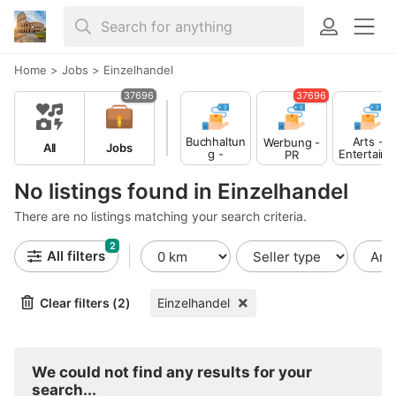
Home
>
Jobs
>
Einzelhandel
37696
37696
Buchhaltun
Arts -
Werbung -
All
Jobs
g -
Entertain
PR
Finance
ent -
Publishing
No listings found in Einzelhandel
There are no listings matching your search criteria.
2
All filters
Clear filters (2)
Einzelhandel
We could not find any results for your
search...