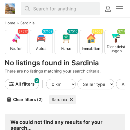
Home
>
Sardinia
37517
37409
37516
37603
37479
Dienstleist
Kaufen
Autos
Kurse
Immobilien
ungen
No listings found in Sardinia
There are no listings matching your search criteria.
2
All filters
Clear filters (2)
Sardinia
We could not find any results for your
search...