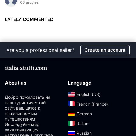
68 articles
LATELY COMMENTED
Are you a professional seller?
Create an account
About us
Language
English (US)‎
Добро пожаловать на
наш туристический
French (France)‎
сайт, ваш шлюз к
незабываемым
German‎
путешествиям!
Italian‎
Исследуйте мир
захватывающих
Russian‎
направлений, откройте