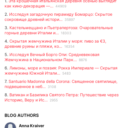
1.
Эта крошечная итальянская деревня осенью выглядит
как кино-декорация —...
44909
2.
Исследуя загадочную пирамиду Бомарцо: Скрытое
сокровище древней истори...
35897
3.
Кастельмеццано и Пьетрапертоза: Очаровательные
горные деревни Италии и...
18303
4.
Скрытая жемчужина Италии у моря: пиво за €3,
древние руины и пляжи, ко...
16354
5.
Исследуя Вечный Борго Опи: Средневековая
Жемчужина в Национальном Парк...
8876
6.
Лимоны, море и поэзия: Рокка Империале — Скрытая
жемчужина Южной Итали...
5483
7.
Santuario Madonna della Corona: Священное святилище,
подвешенное в неб...
3108
8.
Ватикан и Базилика Святого Петра: Путешествие через
Историю, Веру и Ис...
2955
BLOG AUTHORS
Anna Kraiver