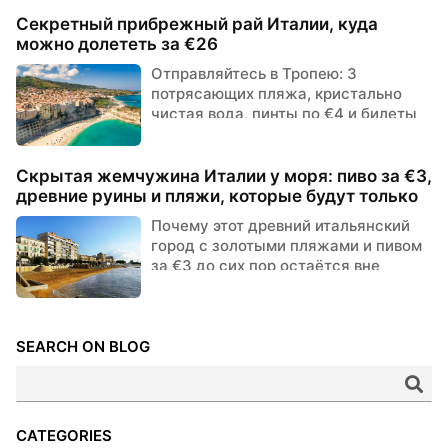
Секретный прибрежный рай Италии, куда
можно долететь за €26
Отправляйтесь в Тропею: 3
потрясающих пляжа, кристально
чистая вода, пинты по €4 и билеты
за €26. Этот итальянский
прибрежный драгоценный ка...
Скрытая жемчужина Италии у моря: пиво за €3,
древние руины и пляжи, которые будут только
для вас. Пусть остальные продолжают
Почему этот древний итальянский
бороться за рейсы в Неаполь и переплачивают
город с золотыми пляжами и пивом
за апероль в Позитано.
за €3 до сих пор остаётся вне
туристических радаров — но уже
ненадолго.
SEARCH ON BLOG
CATEGORIES