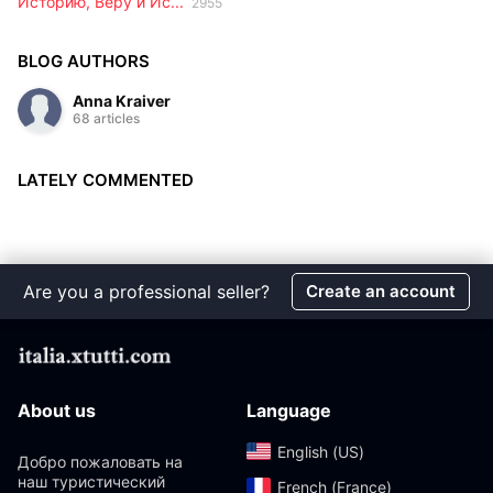
Историю, Веру и Ис...
2955
BLOG AUTHORS
Anna Kraiver
68 articles
LATELY COMMENTED
Are you a professional seller?
Create an account
About us
Language
English (US)‎
Добро пожаловать на
наш туристический
French (France)‎