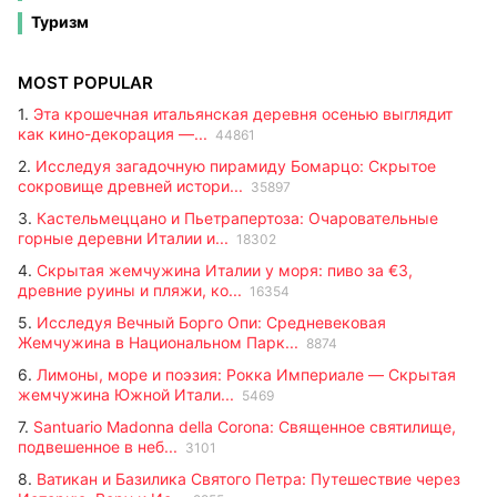
каналами, элегантными мостами и архитектурой, сочетающей
и недвижимость в сельской местности. Каждое объявление
готику, ренессанс и барокко. Этот город — настоящий музей под
Туризм
содержит подробную информацию: площадь, местоположение,
открытым небом, также известный своим историческим
цену и основные характеристики. Идеально подходит для тех, кто
карнавалом, праздником масок, красок и многовековых традиций,
ищет второй дом, инвестиции или постоянное место жительства.
который ежегодно привлекает посетителей со всего мира.
Посмотрите все обновленные предложения и найдите подходящую
MOST POPULAR
вам недвижимость.
1.
Эта крошечная итальянская деревня осенью выглядит
как кино-декорация —...
44861
2.
Исследуя загадочную пирамиду Бомарцо: Скрытое
сокровище древней истори...
35897
3.
Кастельмеццано и Пьетрапертоза: Очаровательные
горные деревни Италии и...
18302
4.
Скрытая жемчужина Италии у моря: пиво за €3,
древние руины и пляжи, ко...
16354
5.
Исследуя Вечный Борго Опи: Средневековая
Жемчужина в Национальном Парк...
8874
6.
Лимоны, море и поэзия: Рокка Империале — Скрытая
жемчужина Южной Итали...
5469
7.
Santuario Madonna della Corona: Священное святилище,
подвешенное в неб...
3101
8.
Ватикан и Базилика Святого Петра: Путешествие через