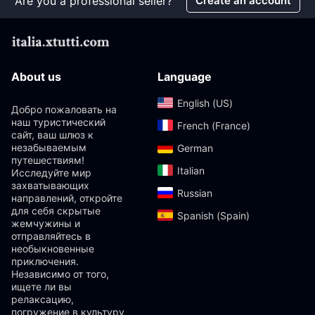
Are you a professional seller?
Create an account
About us
Language
English (US)‎
Добро пожаловать на
наш туристический
French (France)‎
сайт, ваш шлюз к
незабываемым
German‎
путешествиям!
Italian‎
Исследуйте мир
захватывающих
Russian‎
направлений, откройте
для себя скрытые
Spanish (Spain)‎
жемчужины и
отправляйтесь в
необыкновенные
приключения.
Независимо от того,
ищете ли вы
релаксацию,
погружение в культуру