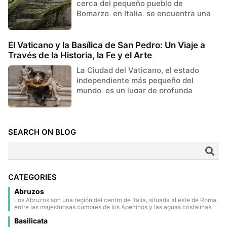
cerca del pequeño pueblo de
Bomarzo, en Italia, se encuentra una
de las estructuras más enigmáticas y
menos ...
El Vaticano y la Basílica de San Pedro: Un Viaje a
Través de la Historia, la Fe y el Arte
La Ciudad del Vaticano, el estado
independiente más pequeño del
mundo, es un lugar de profunda
significación espiritual y un tesoro
incompar...
SEARCH ON BLOG
CATEGORIES
Abruzos
Los Abruzos son una región del centro de Italia, situada al este de Roma,
entre las majestuosas cumbres de los Apeninos y las aguas cristalinas
del mar Adriático. Gran parte de su territorio está ocupado por parques
Basilicata
nacionales y reservas naturales, lo que la convierte en una de las zonas