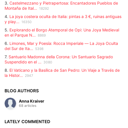
3.
Castelmezzano y Pietrapertosa: Encantadores Pueblos de
Montaña de Ital...
18292
4.
La joya costera oculta de Italia: pintas a 3 €, ruinas antiguas
y play...
16350
5.
Explorando el Borgo Atemporal de Opi: Una Joya Medieval
en el Parque N...
8869
6.
Limones, Mar y Poesía: Rocca Imperiale — La Joya Oculta
del Sur de Ita...
5398
7.
Santuario Madonna della Corona: Un Santuario Sagrado
Suspendido en el ...
3080
8.
El Vaticano y la Basílica de San Pedro: Un Viaje a Través de
la Histor...
2947
BLOG AUTHORS
Anna Kraiver
68 articles
LATELY COMMENTED