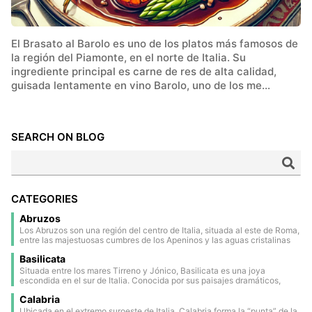
El Brasato al Barolo es uno de los platos más famosos de
la región del Piamonte, en el norte de Italia. Su
ingrediente principal es carne de res de alta calidad,
guisada lentamente en vino Barolo, uno de los me...
SEARCH ON BLOG
CATEGORIES
Abruzos
Los Abruzos son una región del centro de Italia, situada al este de Roma,
entre las majestuosas cumbres de los Apeninos y las aguas cristalinas
del mar Adriático. Gran parte de su territorio está ocupado por parques
Basilicata
nacionales y reservas naturales, lo que la convierte en una de las zonas
más verdes de Europa. El interior está salpicado de pueblos medievales
Situada entre los mares Tirreno y Jónico, Basilicata es una joya
y renacentistas, encaramados en colinas panorámicas y envueltos en
escondida en el sur de Italia. Conocida por sus paisajes dramáticos,
una atmósfera atemporal. La capital regional, L’Aquila, es una ciudad
antiguos pueblos en lo alto de colinas y su rica historia, ofrece una
histórica rodeada de murallas, profundamente marcada por el terremoto
Calabria
mezcla única de naturaleza y cultura. Entre sus principales atractivos se
de 2009, pero aún llena de encanto y tradición. En la costa destaca la
encuentran las impresionantes viviendas en cuevas de Matera
Ubicada en el extremo suroeste de Italia, Calabria forma la “punta” de la