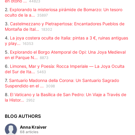
en otoño ...
44823
2.
Explorando la misteriosa pirámide de Bomarzo: Un tesoro
oculto de la a...
35897
3.
Castelmezzano y Pietrapertosa: Encantadores Pueblos de
Montaña de Ital...
18302
4.
La joya costera oculta de Italia: pintas a 3 €, ruinas antiguas
y play...
16353
5.
Explorando el Borgo Atemporal de Opi: Una Joya Medieval
en el Parque N...
8873
6.
Limones, Mar y Poesía: Rocca Imperiale — La Joya Oculta
del Sur de Ita...
5463
7.
Santuario Madonna della Corona: Un Santuario Sagrado
Suspendido en el ...
3098
8.
El Vaticano y la Basílica de San Pedro: Un Viaje a Través de
la Histor...
2952
BLOG AUTHORS
Anna Kraiver
68 articles