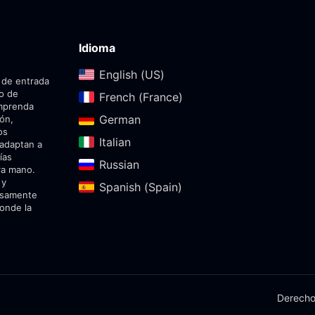
Idioma
English (US)‎
 de entrada
do de
French (France)‎
emprenda
German‎
ión,
os
Italian‎
 adaptan a
ías
Russian‎
ra mano.
 y
Spanish (Spain)‎
dosamente
onde la
Derecho