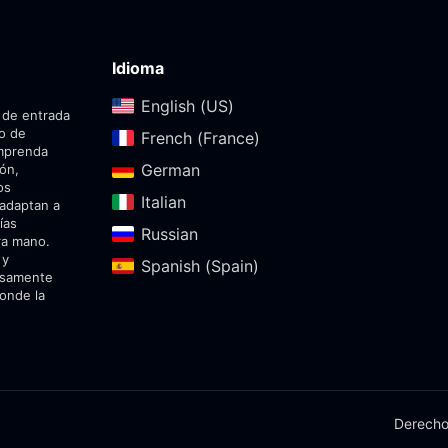
Idioma
English (US)‎
 de entrada
do de
French (France)‎
emprenda
German‎
ión,
os
Italian‎
 adaptan a
ías
Russian‎
ra mano.
 y
Spanish (Spain)‎
dosamente
onde la
Derecho