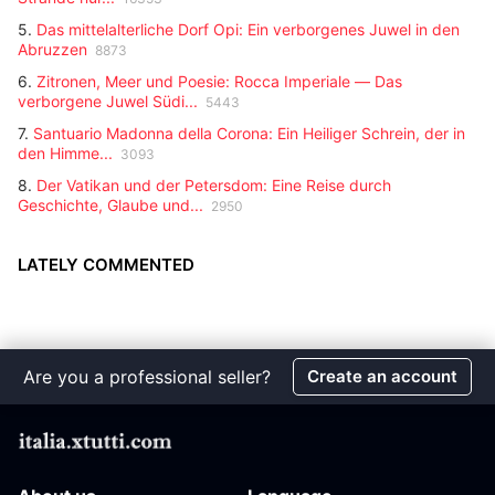
5.
Das mittelalterliche Dorf Opi: Ein verborgenes Juwel in den
Abruzzen
8873
6.
Zitronen, Meer und Poesie: Rocca Imperiale — Das
verborgene Juwel Südi...
5443
7.
Santuario Madonna della Corona: Ein Heiliger Schrein, der in
den Himme...
3093
8.
Der Vatikan und der Petersdom: Eine Reise durch
Geschichte, Glaube und...
2950
LATELY COMMENTED
Are you a professional seller?
Create an account