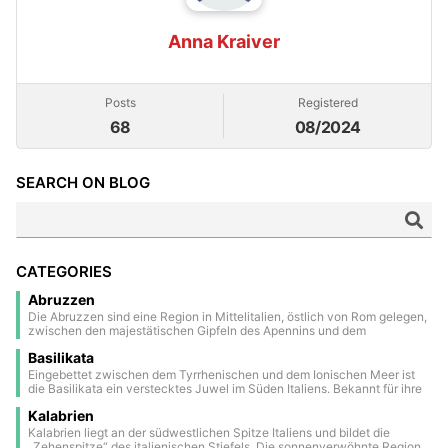
Anna Kraiver
Posts
Registered
68
08/2024
SEARCH ON BLOG
CATEGORIES
Abruzzen
Die Abruzzen sind eine Region in Mittelitalien, östlich von Rom gelegen,
zwischen den majestätischen Gipfeln des Apennins und dem
kristallklaren Wasser der Adria. Ein Großteil ihres Gebiets besteht aus
Basilikata
Nationalparks und Naturschutzgebieten, was sie zu einer der grünsten
Regionen Europas macht. Das Landesinnere ist geprägt von
Eingebettet zwischen dem Tyrrhenischen und dem Ionischen Meer ist
mittelalterlichen und renaissancezeitlichen Dörfern, die auf malerischen
die Basilikata ein verstecktes Juwel im Süden Italiens. Bekannt für ihre
Hügeln thronen und eine zeitlose Atmosphäre ausstrahlen. Die
dramatischen Landschaften, antiken Bergdörfer und reiche Geschichte,
Hauptstadt, L’Aquila, ist eine historische Stadt mit Stadtmauern, die stark
Kalabrien
bietet sie eine einzigartige Mischung aus Natur und Kultur. Zu den
vom Erdbeben im Jahr 2009 gezeichnet wurde, aber dennoch reich an
Höhepunkten zählen die beeindruckenden Höhlenwohnungen von
Kalabrien liegt an der südwestlichen Spitze Italiens und bildet die
Charme und Tradition ist. An der Küste sticht die eindrucksvolle Costa
Matera (ein UNESCO-Weltkulturerbe) und die unberührte Schönheit der
„Zehenspitze“ des italienischen Stiefels. Die sonnenverwöhnte Region