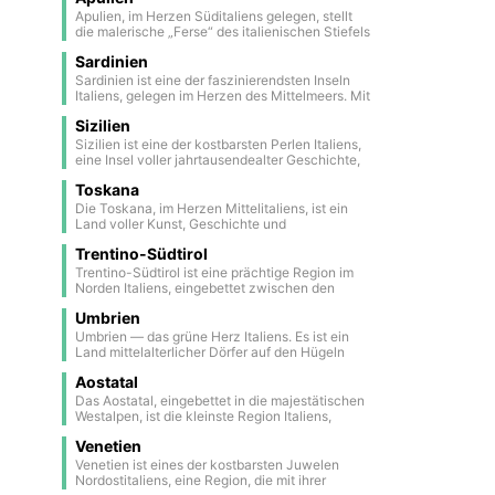
Ponente Orte mit historischem Charme wie
Landschaften, darunter den malerischen Comer
Monti Sibillini. Die Marken bieten eine seltene
Kirchen. Zu den historischen Schätzen zählt
Weine wie den berühmten Barolo. Die
Apulien, im Herzen Süditaliens gelegen, stellt
Sanremo, bekannt für sein berühmtes
See, ein renommiertes Voralpenziel, bekannt für
Balance zwischen Kunst, Natur und
Pietrabbondante mit einem antiken Theater und
Regionalhauptstadt Turin ist eine Stadt reich an
die malerische „Ferse“ des italienischen Stiefels
Italienisches Liedfestival, ein Casino aus dem
seine historischen Villen, üppigen Gärten und
authentischer Tradition.
einem Samniten-Tempel, Zeugnisse der alten
Geschichte und Kunst, bekannt für ihre
dar. Diese Region bezaubert mit ihren reizvollen
frühen 20. Jahrhundert und eine blu
das kristallklare Wasser, das die umliegenden
italischen Zivilisation.
schönen Beispiele barocker Architektur und das
Sardinien
Bergdörfern, in denen die Häuser mit
Berge spiegelt. Diese Kombination aus
Stadtsymbol — die berühmte Mole Antonelliana
charakteristischem weißem Putz harmonisch
Sardinien ist eine der faszinierendsten Inseln
Moderne, Kunst und Natur macht Lombardei zu
mit ihrem beeindruckenden Turm. Turin
mit alten und authentischen ländlichen
Italiens, gelegen im Herzen des Mittelmeers. Mit
einer einzigartigen und faszinierenden Region,
beherbergt auch wichtige Museen, darunter das
Landschaften verschmelzen. Mit Hunderten
rund 2.000 Kilometern Küstenlinie bietet die
die
Automobilmuseum, das die Geschichte der
von Kilometern Küste, die vom Mittelmeer
Sizilien
Insel ein beeindruckendes Naturerbe mit
führenden Industrie der Stadt erzählt, und das
umspült wird, bietet Apulien herrliche Strände
Sandstränden, kristallklarem Wasser und
Sizilien ist eine der kostbarsten Perlen Italiens,
Ägyptische Museum — eines der größten der
und ein mediterranes Klima, ideal für Liebhaber
versteckten Buchten – perfekt für Erholung oder
eine Insel voller jahrtausendealter Geschichte,
Welt mit seiner bemerkenswerten
von Meer und Natur. Die Regionalhauptstadt
maritime Abenteuer. Im Landesinneren
Kultur und natürlicher Schönheit. Im Zentrum
archäologischen und anthropologischen
Bari ist ein lebhafter Hafen- und Kulturort,
verändert sich die Landschaft deutlich: Das
Toskana
des Mittelmeers gelegen, ist sie die größte
Sammlung. Piemont ist eine Region, die mit ihrer
bekannt für seine jugendliche Energie und das
bergige Terrain ist von Wanderwegen
Region des Landes und fasziniert durch ihre
Die Toskana, im Herzen Mittelitaliens, ist ein
Kultur, ihrem künstlerischen Erbe und ihren
Universitätsleben, während Lecce, das den
durchzogen, die durch Wälder, Hochebenen und
Gegensätze: kristallklares Meer und raue
Land voller Kunst, Geschichte und
gastronomischen Meisterwerken begeistert.
Spitznamen „Florenz des Südens“ trägt, mit
wilde Täler führen und atemberaubende
Berge, aktive Vulkane und antike Tempel,
atemberaubender Landschaften. Florenz, die
seiner prächtigen Barockarchitektur
Ausblicke sowie ein intensives Naturerlebnis
pulsierende Städte und zeitlose Dörfer. Über die
Trentino-Südtirol
Hauptstadt, beherbergt Meisterwerke der
beeindruckt, die reich an eleganten und feinen
bieten. Einer der faszinierendsten Aspekte
Jahrhunderte hinweg wurde Sizilien von
Renaissance wie Michelangelos David und die
Trentino-Südtirol ist eine prächtige Region im
Details ist. Zu den einzigartigsten Attraktionen
Sardiniens ist seine uralte Geschichte. Die Insel
Griechen, Römern, Arabern, Normannen und
Uffizien. Zwischen sanften Hügeln mit
Norden Italiens, eingebettet zwischen den
der Region zählen Alberobello und das Itria-Tal,
ist übersät mit Nuraghen – geheimnisvollen
Spaniern beherrscht und ist heute ein
Weinbergen, mittelalterlichen Dörfern und
majestätischen Alpen und grenzt an die
bekannt für ihre Trulli – traditionelle Steinbauten
Steintürmen aus der Bronzezeit. Besonders
einzigartiges Mosaik der Zivilisationen. Die
Stränden am Tyrrhenischen Meer verzaubert
Umbrien
Schweiz und Österreich. Dieses Grenzgebiet ist
mit kegelförmigen Dächern, wahre Symbole der
herausragend ist das Su Nuraxi in Barumini,
Spuren dieser Kulturen verschmelzen in
die Toskana mit ihrer zeitlosen Schönheit.
eine faszinierende Verbindung italienischer und
Umbrien — das grüne Herz Italiens. Es ist ein
Geschichte und Kultur Apuliens. Apulien ist ein
eine der größten und am besten erhaltenen
Städten wie Palermo, Syrakus, Agrigent und
deutscher Kulturen, die sich in seinen
Land mittelalterlicher Dörfer auf den Hügeln
Ort, an dem
archäologischen Stätten, die zum UNESCO-
Catania, wo barocke Kirchen neben bunten
Traditionen, der Sprache und der Architektur
und stiller Wälder, duftender Trüffel und edler
Weltkulturerbe gehört. Um etwa 1500 v. Chr.
Märkten und jahrtausendealten Ruinen stehen.
widerspiegelt. Die Landschaft wird von den
Aostatal
Weine. Hier, fernab der lauten Wege, bewahrt
erbaut, ist es ein bedeutendes Zeugnis der
Dolomiten dominiert, einem UNESCO-Welterbe,
jede Ecke die Geschichte von Kunst, Natur und
Das Aostatal, eingebettet in die majestätischen
Nuraghenkultur. Mit ihrer Mischung aus Natur,
berühmt für ihre spektakulären, scharfen
alten Traditionen. Umbrien offenbart sich jenen,
Westalpen, ist die kleinste Region Italiens,
Kultur und alten Traditionen ist Sardinien ein
Kalksteinspitzen, die bei Sonnenuntergang rosa
die die wahre Seele Italiens suchen — schlicht,
verfügt jedoch über ein außergewöhnliches
und orange leuchten und unvergleichlich
warm und ewig.
Venetien
Natur- und Kulturerbe. Dieses Land im Herzen
schöne Szenen bieten. Zwischen Wäldern,
der Berge an der Grenze zu Frankreich und der
Venetien ist eines der kostbarsten Juwelen
Tälern und kristallklaren Seen bietet die Region
Schweiz ist ein wahres Paradies für
Nordostitaliens, eine Region, die mit ihrer
eine ideale Umgebung für Wanderer, Skifahrer
Naturliebhaber und Wintersportfans. Die