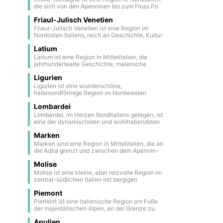
charakteristischen Trabocchi – alte hölzerne
abseits der ausgetretenen Pfade suchen.
ikonische Statuen griechischer Krieger aus dem
Neapel. Im Süden erstreckt sich die
die sich von den Apenninen bis zum Fluss Po
Fischfangplattformen, die über dem Meer
5. Jahrhundert v. Chr.
Amalfiküste, berühmt für ihre malerischen
erstreckt. Sie ist bekannt für ihre renommierte
schweben. Die Abruzzen sind ein
Städte an steilen Felsklippen wie Positano,
Friaul-Julisch Venetien
Küche, ihre Kunststädte und die Strände an der
authentisches Land, in dem Natur, Geschichte
Amalfi und Ravello, wo sich natürliche
Adria und bietet eine einzigartige Mischung aus
Friaul-Julisch Venetien ist eine Region im
und Kultur in einzigartiger Harmonie
Schönheit mit reicher Geschichte vereint. Die
Kultur und Tradition. Die Hauptstadt Bologna ist
Nordosten Italiens, reich an Geschichte, Kultur
verschmelzen.
Region wird auch vom Volturno durchquert –
berühmt für ihre alte Universität und ihre
und vielfältigen Landschaften. Sie liegt an der
dem längsten Fluss Süditaliens. Sein Tal zählt
historischen Arkaden. Andere Städte wie
Latium
Adria und grenzt an Österreich und Slowenien,
zu den schönsten und zugleich
Ravenna mit ihren prächtigen byzantinischen
wobei sie lateinische, slawische und
Latium ist eine Region in Mittelitalien, die
unbekanntesten Gegenden Kampaniens: grüne
Mosaiken machen die Region zu einem
germanische Einflüsse vereint. Von den
jahrhundertealte Geschichte, malerische
Hügel, alte Dörfer und ruhige ländliche
faszinierenden Reiseziel für Liebhaber von
Dolomiten bis zu den Weinbergen, die für ihre
Landschaften und kulturelles Erbe vereint. Ihre
Landschaften. Besonders beeindruckend ist der
Geschichte und gutem Essen.
Weißweine berühmt sind, bietet die Region
Ligurien
Hauptstadt ist Rom, die Hauptstadt des Landes
Abschnitt beim Castello di Castel Volturno, wo
sowohl natürliche Schönheit als auch
und einst das Zentrum eines riesigen Imperiums.
Ligurien ist eine wunderschöne,
der Fluss eine malerische Biegung macht, bevor
kulinarische Genüsse. Triest, die Hauptstadt,
Hier findet man zahlreiche historische Stätten:
halbmondförmige Region im Nordwesten
er ins Tyrrhenische Meer mündet.
bewahrt den mitteleuropäischen Charme des
von der antiken Stadt Ostia Antica bis zu
Italiens, die von den azurblauen Gewässern des
ehemaligen österreichisch-ungarischen
kleinen Dörfern, die zwischen Hügeln, Seen
Lombardei
Mittelmeers umspült wird. Die Küste, weltweit
Kaiserreichs mit Sehenswürdigkeiten wie der
und den Apenninen versteckt liegen. Die
bekannt als die ligurische Riviera, bietet
Lombardei, im Herzen Norditaliens gelegen, ist
Piazza dell’Unità d’Italia und dem am Meer
Region wird vom Tyrrhenischen Meer umspült
atemberaubende Ausblicke und eine
eine der dynamischsten und wohlhabendsten
gelegenen Schloss Miramare.
und beeindruckt mit ihrer natürlichen Vielfalt
einzigartige Atmosphäre, die in zwei reizvolle
Regionen des Landes. Ihre Hauptstadt Mailand
und ihren Traditionen. Das Kolosseum — eines
Teile gegliedert ist: die Riviera di Levante und
Marken
ist ein echtes globales Zentrum für Mode,
der bekanntesten Symbole Roms — befindet
die Riviera di Ponente. An der Riviera di
Design und Finanzen, mit eleganten Vierteln,
Marken sind eine Region in Mittelitalien, die an
sich genau hier. Doch man sollte nicht
Levante liegen die malerischen und
hochwertigen Boutiquen und einer der
die Adria grenzt und zwischen dem Apennin-
vergessen: Es handelt sich nicht nur um eine
farbenfrohen Fischerdörfer der Cinque Terre —
raffiniertesten gastronomischen Szenen
Gebirge und der Küste eingebettet liegt. Die
Touristenattraktion, sondern um eine ehemalige
wahre Schmuckstücke, eingebettet zwischen
Europas. Das historische Zentrum Mailands ist
Molise
Hauptstadt Ancona ist eine lebendige
Arena, in der Gladiatorenkämpfe und öffentliche
Meer und Klippen, ideal für diejenigen, die
geprägt von bedeutenden Bauwerken, wie dem
Hafenstadt an der spektakulären Riviera del
Molise ist eine kleine, aber reizvolle Region im
Hinrichtungen stattfanden. Heute ist es ein
unberührte Natur und authentische Traditionen
berühmten gotischen Dom – einer der größten
Conero, bekannt für ihre Strände, weißen
zentral-südlichen Italien mit bergigen
Kulturerbe, aber seine Geschichte erinnert auch
suchen. Zu dieser Gegend gehören auch die
Kathedralen der Welt – und der Kirche Santa
Klippen und mittelalterlichen Dörfer. Zu den
Landschaften und einer kurzen Küste am
an die Grausamkeit der einstigen Spektakel, die
eleganten Ferienorte Portofino und Santa
Maria delle Grazie, die das ikonische Fresko
wichtigsten Städten gehört auch Pesaro, der
Piemont
Adriatischen Meer. Sie umfasst einen Teil des
die Massen unterhielten.
Margherita Ligure, die anspruchsvolle Touristen
„Das letzte Abendmahl“ von Leonardo da Vinci
Geburtsort des Komponisten Gioachino Rossini.
Nationalparks Abruzzen, der Wildtiere und
Piemont ist eine italienische Region am Fuße
mit ihren malerischen Häfen, exklusiven
beherbergt, ein Symbol für ein reiches
Im Landesinneren wird die Landschaft wilder,
malerische Wanderwege beherbergt. Die
der majestätischen Alpen, an der Grenze zu
Boutiquen und gehobenen Restaurants
künstlerisches und kulturelles Erbe. Im Norden
mit historischen Festungen auf Hügeln und
Regionalhauptstadt Campobasso ist bekannt
Frankreich und der Schweiz. Sie ist bekannt für
anziehen. Im Westen bietet die Riviera di
bietet Lombardei atemberaubende
atemberaubender Natur wie im Nationalpark
für das Schloss Monforte und romanische
Apulien
ihre raffinierte Küche und herausragenden