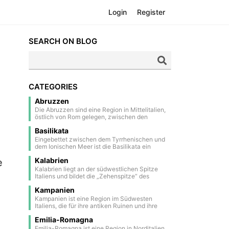
Login
Register
SEARCH ON BLOG
CATEGORIES
Abruzzen
Die Abruzzen sind eine Region in Mittelitalien,
östlich von Rom gelegen, zwischen den
majestätischen Gipfeln des Apennins und dem
Basilikata
kristallklaren Wasser der Adria. Ein Großteil
ihres Gebiets besteht aus Nationalparks und
Eingebettet zwischen dem Tyrrhenischen und
Naturschutzgebieten, was sie zu einer der
dem Ionischen Meer ist die Basilikata ein
grünsten Regionen Europas macht. Das
verstecktes Juwel im Süden Italiens. Bekannt
Landesinnere ist geprägt von mittelalterlichen
Kalabrien
e
für ihre dramatischen Landschaften, antiken
und renaissancezeitlichen Dörfern, die auf
Bergdörfer und reiche Geschichte, bietet sie
Kalabrien liegt an der südwestlichen Spitze
malerischen Hügeln thronen und eine zeitlose
eine einzigartige Mischung aus Natur und
Italiens und bildet die „Zehenspitze“ des
Atmosphäre ausstrahlen. Die Hauptstadt,
Kultur. Zu den Höhepunkten zählen die
italienischen Stiefels. Die sonnenverwöhnte
L’Aquila, ist eine historische Stadt mit
beeindruckenden Höhlenwohnungen von
Kampanien
Region ist bekannt für ihre zerklüfteten Berge,
Stadtmauern, die stark vom Erdbeben im Jahr
Matera (ein UNESCO-Weltkulturerbe) und die
charmanten alten Dörfer und die
Kampanien ist eine Region im Südwesten
2009 gezeichnet wurde, aber dennoch reich an
unberührte Schönheit der Lukanischen
atemberaubende Küste mit berühmten
Italiens, die für ihre antiken Ruinen und ihre
Charme und Tradition ist. An der Küste sticht die
Dolomiten. Die Basilikata ist ein Land der
Stränden. Die größte Stadt, Reggio Calabria,
atemberaubende Küste bekannt ist. Ihre
eindrucksvolle Costa dei Trabocchi hervor,
Authentizität, der Tradition und des stillen
beherbergt das Nationale Archäologische
Emilia-Romagna
Hauptstadt, Neapel, liegt zwischen dem
bekannt für ihre sandigen Buchten und die
Charmes – perfekt für Reisende, die Italien
Museum und die Bronzen von Riace – zwei
berühmten Vesuv und dem tiefblauen Golf von
Emilia-Romagna ist eine Region in Norditalien,