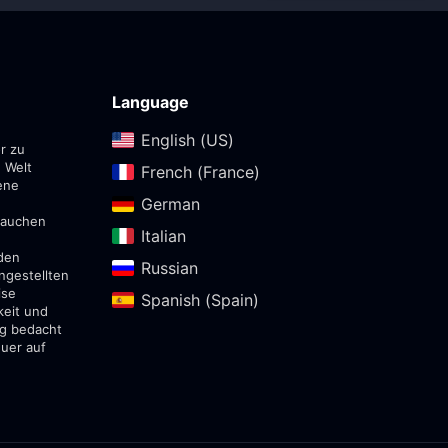
Language
English (US)‎
r zu
 Welt
French (France)‎
ene
German‎
ntauchen
Italian‎
den
Russian‎
ngestellten
ise
Spanish (Spain)‎
keit und
ig bedacht
euer auf