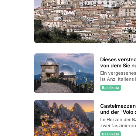
Dieses verstec
von dem Sie n
Ein vergessenes
ist Anzi Italien
Basilikata
Castelmezzano
und der "Volo 
Im Herzen der Ba
zwei faszinierend
Basilikata