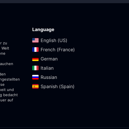
Language
English (US)‎
r zu
 Welt
French (France)‎
ene
German‎
ntauchen
Italian‎
den
Russian‎
ngestellten
ise
Spanish (Spain)‎
keit und
ig bedacht
euer auf