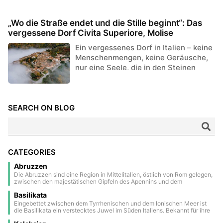
„Wo die Straße endet und die Stille beginnt“: Das
vergessene Dorf Civita Superiore, Molise
Ein vergessenes Dorf in Italien – keine
Menschenmengen, keine Geräusche,
nur eine Seele, die in den Steinen
spürbar ist.
SEARCH ON BLOG
CATEGORIES
Abruzzen
Die Abruzzen sind eine Region in Mittelitalien, östlich von Rom gelegen,
zwischen den majestätischen Gipfeln des Apennins und dem
kristallklaren Wasser der Adria. Ein Großteil ihres Gebiets besteht aus
Basilikata
Nationalparks und Naturschutzgebieten, was sie zu einer der grünsten
Regionen Europas macht. Das Landesinnere ist geprägt von
Eingebettet zwischen dem Tyrrhenischen und dem Ionischen Meer ist
mittelalterlichen und renaissancezeitlichen Dörfern, die auf malerischen
die Basilikata ein verstecktes Juwel im Süden Italiens. Bekannt für ihre
Hügeln thronen und eine zeitlose Atmosphäre ausstrahlen. Die
dramatischen Landschaften, antiken Bergdörfer und reiche Geschichte,