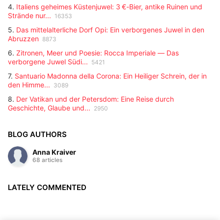
4.
Italiens geheimes Küstenjuwel: 3 €-Bier, antike Ruinen und
Strände nur...
16353
5.
Das mittelalterliche Dorf Opi: Ein verborgenes Juwel in den
Abruzzen
8873
6.
Zitronen, Meer und Poesie: Rocca Imperiale — Das
verborgene Juwel Südi...
5421
7.
Santuario Madonna della Corona: Ein Heiliger Schrein, der in
den Himme...
3089
8.
Der Vatikan und der Petersdom: Eine Reise durch
Geschichte, Glaube und...
2950
BLOG AUTHORS
Anna Kraiver
68 articles
LATELY COMMENTED