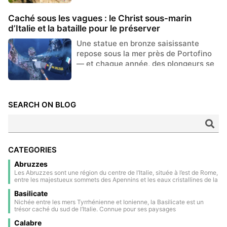
Caché sous les vagues : le Christ sous-marin
d’Italie et la bataille pour le préserver
Une statue en bronze saisissante
repose sous la mer près de Portofino
— et chaque année, des plongeurs se
battent pour l’empêcher de dispara...
SEARCH ON BLOG
CATEGORIES
Abruzzes
Les Abruzzes sont une région du centre de l’Italie, située à l’est de Rome,
entre les majestueux sommets des Apennins et les eaux cristallines de la
mer Adriatique. Une grande partie de son territoire est occupée par des
Basilicate
parcs nationaux et des réserves naturelles, ce qui en fait l’une des
régions les plus vertes d’Europe. L’arrière-pays est parsemé de villages
Nichée entre les mers Tyrrhénienne et Ionienne, la Basilicate est un
médiévaux et de la Renaissance, perchés sur des collines panoramiques
trésor caché du sud de l’Italie. Connue pour ses paysages
et baignés dans une atmosphère hors du temps. La capitale régionale,
spectaculaires, ses anciens villages perchés et sa riche histoire, elle
L’Aquila, est une ville historique entourée de remparts, profondément
Calabre
offre un mélange unique de nature et de culture. Parmi les points forts,