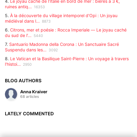
4.
Le joyau caché de l’Italie en bord de mer : bières à 3 €,
ruines antiq...
16353
5.
À la découverte du village intemporel d'Opi : Un joyau
médiéval dans l...
8873
6.
Citrons, mer et poésie : Rocca Imperiale — Le joyau caché
du sud de l’...
5440
7.
Santuario Madonna della Corona : Un Sanctuaire Sacré
Suspendu dans les...
3092
8.
Le Vatican et la Basilique Saint-Pierre : Un voyage à travers
l'histoi...
2950
BLOG AUTHORS
Anna Kraiver
68 articles
LATELY COMMENTED