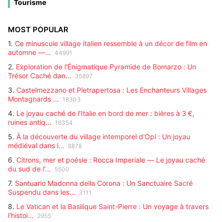
également renommée pour son carnaval historique, un triomphe de
Tourisme
campagne. Chaque annonce contient des informations détaillées :
masques, de couleurs et de traditions séculaires qui attire chaque année
surface, emplacement, prix et principales caractéristiques. Idéal pour
des visiteurs du monde entier.
ceux qui recherchent une résidence secondaire, un investissement ou
une résidence principale. Parcourez toutes les offres mises à jour et
MOST POPULAR
trouvez le bien qui vous convient.
1.
Ce minuscule village italien ressemble à un décor de film en
automne —...
44991
2.
Exploration de l'Énigmatique Pyramide de Bomarzo : Un
Trésor Caché dan...
35897
3.
Castelmezzano et Pietrapertosa : Les Enchanteurs Villages
Montagnards ...
18303
4.
Le joyau caché de l’Italie en bord de mer : bières à 3 €,
ruines antiq...
16354
5.
À la découverte du village intemporel d'Opi : Un joyau
médiéval dans l...
8878
6.
Citrons, mer et poésie : Rocca Imperiale — Le joyau caché
du sud de l’...
5500
7.
Santuario Madonna della Corona : Un Sanctuaire Sacré
Suspendu dans les...
3111
8.
Le Vatican et la Basilique Saint-Pierre : Un voyage à travers
l'histoi...
2955