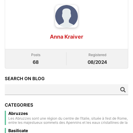
Anna Kraiver
Posts
Registered
68
08/2024
SEARCH ON BLOG
CATEGORIES
Abruzzes
Les Abruzzes sont une région du centre de l’Italie, située à l’est de Rome,
entre les majestueux sommets des Apennins et les eaux cristallines de la
mer Adriatique. Une grande partie de son territoire est occupée par des
Basilicate
parcs nationaux et des réserves naturelles, ce qui en fait l’une des