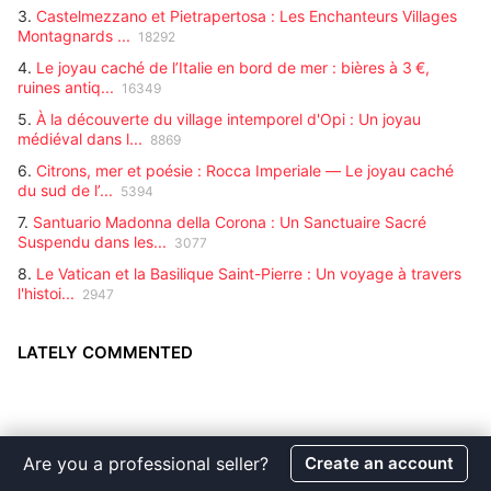
3.
Castelmezzano et Pietrapertosa : Les Enchanteurs Villages
Montagnards ...
18292
4.
Le joyau caché de l’Italie en bord de mer : bières à 3 €,
ruines antiq...
16349
5.
À la découverte du village intemporel d'Opi : Un joyau
médiéval dans l...
8869
6.
Citrons, mer et poésie : Rocca Imperiale — Le joyau caché
du sud de l’...
5394
7.
Santuario Madonna della Corona : Un Sanctuaire Sacré
Suspendu dans les...
3077
8.
Le Vatican et la Basilique Saint-Pierre : Un voyage à travers
l'histoi...
2947
LATELY COMMENTED
Are you a professional seller?
Create an account