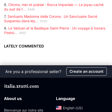
6.
Citrons, mer et poésie : Rocca Imperiale — Le joyau caché
du sud de l’...
5465
7.
Santuario Madonna della Corona : Un Sanctuaire Sacré
Suspendu dans les...
3100
8.
Le Vatican et la Basilique Saint-Pierre : Un voyage à travers
l'histoi...
2953
LATELY COMMENTED
Are you a professional seller?
Create an account
About us
Language
English (US)‎
Bienvenue sur notre site