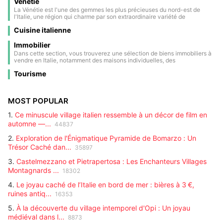
Vénétie
la frontière avec la France et la Suisse, est un véritable paradis pour les
et le Castel d'Appiano, témoignent d’un passé fait de nobles familles et
amoureux de la nature et les passionnés de sports d’hiver. Ses paysages
La Vénétie est l'une des gemmes les plus précieuses du nord-est de
de batailles anciennes.
sont dominés par les plus hauts sommets d’Europe : le Mont Blanc, point
l'Italie, une région qui charme par son extraordinaire variété de
culminant du continent ; le Cervin avec sa forme iconique ; le Monte
paysages, d'histoire et de culture. Des majestueux sommets des
Rosa ; et le Gran Paradiso, le seul parc national d’Italie situé entièrement
Cuisine italienne
Dolomites, patrimoine naturel de l'UNESCO, jusqu'aux eaux tranquilles
dans la région.
de la mer Adriatique, la Vénétie offre un panorama allant des montagnes
enneigées aux côtes pittoresques. Au cœur de cette terre se trouve
Immobilier
Venise, sa capitale unique au monde, célèbre pour ses canaux
Dans cette section, vous trouverez une sélection de biens immobiliers à
romantiques, ses ponts élégants et son architecture mêlant gothique,
vendre en Italie, notamment des maisons individuelles, des
renaissance et baroque. La ville est un véritable musée à ciel ouvert,
appartements, des villas en bord de mer et des propriétés à la
également renommée pour son carnaval historique, un triomphe de
Tourisme
campagne. Chaque annonce contient des informations détaillées :
masques, de couleurs et de traditions séculaires qui attire chaque année
surface, emplacement, prix et principales caractéristiques. Idéal pour
des visiteurs du monde entier.
ceux qui recherchent une résidence secondaire, un investissement ou
une résidence principale. Parcourez toutes les offres mises à jour et
MOST POPULAR
trouvez le bien qui vous convient.
1.
Ce minuscule village italien ressemble à un décor de film en
automne —...
44837
2.
Exploration de l'Énigmatique Pyramide de Bomarzo : Un
Trésor Caché dan...
35897
3.
Castelmezzano et Pietrapertosa : Les Enchanteurs Villages
Montagnards ...
18302
4.
Le joyau caché de l’Italie en bord de mer : bières à 3 €,
ruines antiq...
16353
5.
À la découverte du village intemporel d'Opi : Un joyau
médiéval dans l...
8873