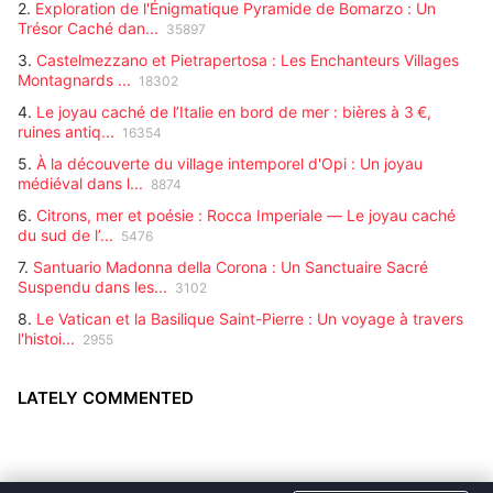
2.
Exploration de l'Énigmatique Pyramide de Bomarzo : Un
Trésor Caché dan...
35897
3.
Castelmezzano et Pietrapertosa : Les Enchanteurs Villages
Montagnards ...
18302
4.
Le joyau caché de l’Italie en bord de mer : bières à 3 €,
ruines antiq...
16354
5.
À la découverte du village intemporel d'Opi : Un joyau
médiéval dans l...
8874
6.
Citrons, mer et poésie : Rocca Imperiale — Le joyau caché
du sud de l’...
5476
7.
Santuario Madonna della Corona : Un Sanctuaire Sacré
Suspendu dans les...
3102
8.
Le Vatican et la Basilique Saint-Pierre : Un voyage à travers
l'histoi...
2955
LATELY COMMENTED